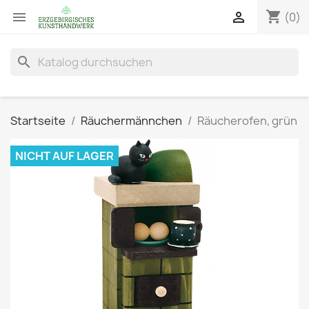
shopping_cart


(0)
search
Startseite
Räuchermännchen
Räucherofen, grün
NICHT AUF LAGER