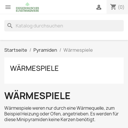
shopping_cart


(0)
search
Startseite
Pyramiden
Wärmespiele
WÄRMESPIELE
WÄRMESPIELE
Wärmespiele weren nur durch eine Wärmequelle, zum
Beispiel Heizung oder Ofen, angetrieben. Es werden für
diese Minipyramiden keine Kerzen benötigt.