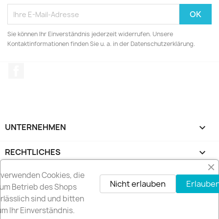
Sie können Ihr Einverständnis jederzeit widerrufen. Unsere
Kontaktinformationen finden Sie u. a. in der Datenschutzerklärung.
Facebook
UNTERNEHMEN

RECHTLICHES

 verwenden Cookies, die
IHR KONTO

Nicht erlauben
Erlauben
um Betrieb des Shops
rlässlich sind und bitten
SHOP-EINSTELLUNGEN
keyboard_arrow_down
um Ihr Einverständnis.