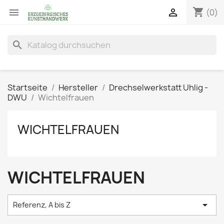
shopping_cart


(0)
search
Startseite
Hersteller
Drechselwerkstatt Uhlig -
DWU
Wichtelfrauen
WICHTELFRAUEN
WICHTELFRAUEN

Referenz, A bis Z