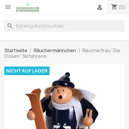
shopping_cart


(0)
search
Startseite
Räuchermännchen
Räucherfrau "Die
Dicken" Skifahrerin
NICHT AUF LAGER