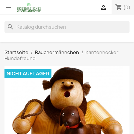
shopping_cart


(0)
search
Startseite
Räuchermännchen
Kantenhocker
Hundefreund
NICHT AUF LAGER