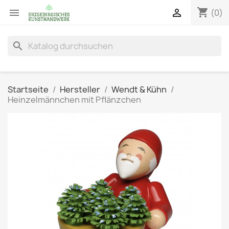
shopping_cart


(0)
search
Startseite
Hersteller
Wendt & Kühn
Heinzelmännchen mit Pflänzchen