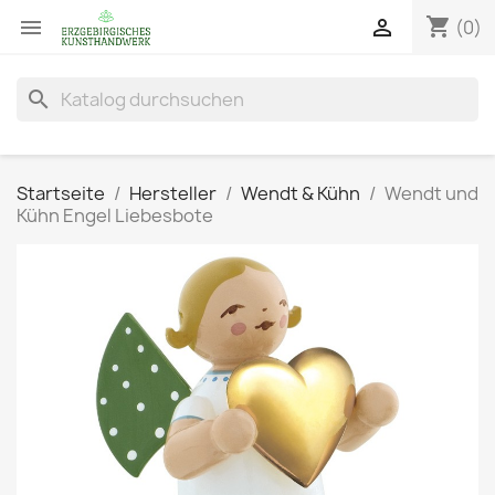
shopping_cart


(0)
search
Startseite
Hersteller
Wendt & Kühn
Wendt und
Kühn Engel Liebesbote