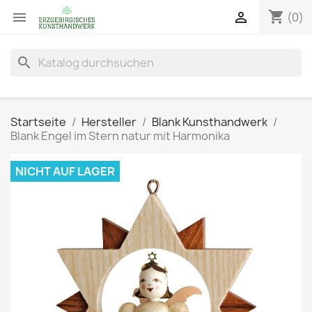
shopping_cart


(0)
search
Startseite
Hersteller
Blank Kunsthandwerk
Blank Engel im Stern natur mit Harmonika
NICHT AUF LAGER