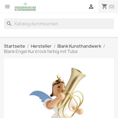
shopping_cart


(0)
search
Startseite
Hersteller
Blank Kunsthandwerk
Blank Engel Kurzrock farbig mit Tuba