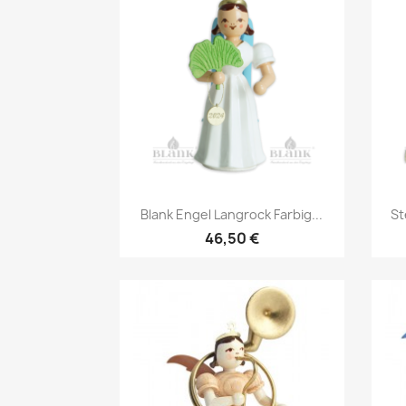
Vorschau

Blank Engel Langrock Farbig...
St
46,50 €