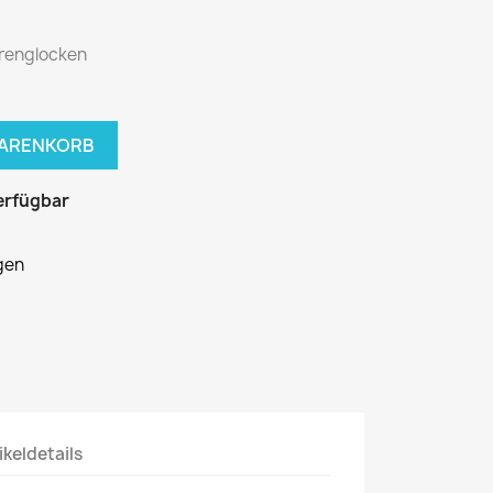
hrenglocken
WARENKORB
erfügbar
gen
ikeldetails