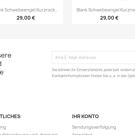
Vorschau
Vorschau


nk Schwebeengel Kurzrock...
Blank Schwebeengel Kurzroc
29,00 €
29,00 €
sere
d
Sie können Ihr Einverständnis jederzeit widerru
e
Kontaktinformationen finden Sie u. a. in der Da
TLICHES
IHR KONTO
ung
Sendungsverfolgung
ufsbelehrung und -formular
Anmelden