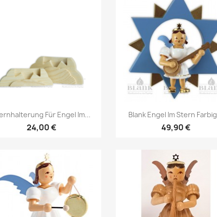
Vorschau
Vorschau


ernhalterung Für Engel Im...
Blank Engel Im Stern Farbig.
24,00 €
49,90 €