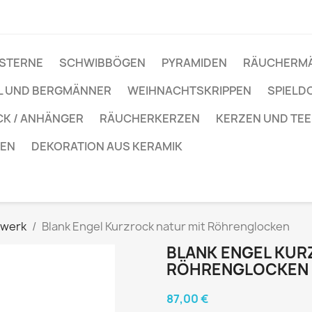
STERNE
SCHWIBBÖGEN
PYRAMIDEN
RÄUCHERM
L UND BERGMÄNNER
WEIHNACHTSKRIPPEN
SPIELD
K / ANHÄNGER
RÄUCHERKERZEN
KERZEN UND TEE
EEN
DEKORATION AUS KERAMIK
dwerk
Blank Engel Kurzrock natur mit Röhrenglocken
BLANK ENGEL KUR
RÖHRENGLOCKEN
87,00 €