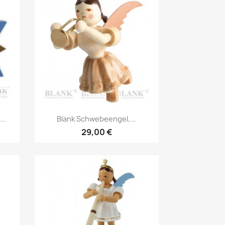
Vorschau

..
Blank Schwebeengel,...
29,00 €