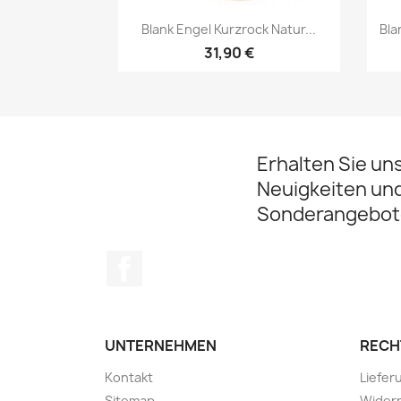
Vorschau

Blank Engel Kurzrock Natur...
Bla
31,90 €
Erhalten Sie un
Neuigkeiten un
Sonderangebot
Facebook
UNTERNEHMEN
RECH
Kontakt
Liefer
Sitemap
Widerr