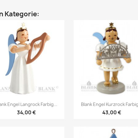
en Kategorie:
Vorschau
Vorschau


ank Engel Langrock Farbig...
Blank Engel Kurzrock Farbig
34,00 €
43,00 €