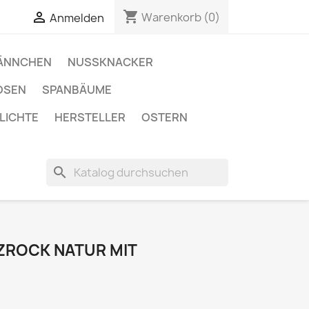
shopping_cart

Warenkorb
(0)
Anmelden
ÄNNCHEN
NUSSKNACKER
OSEN
SPANBÄUME
LICHTE
HERSTELLER
OSTERN
search
ZROCK NATUR MIT